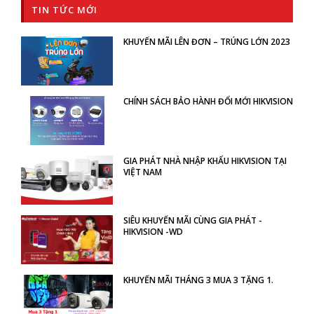
TIN TỨC MỚI
KHUYẾN MÃI LÊN ĐƠN – TRÚNG LỚN 2023
CHÍNH SÁCH BẢO HÀNH ĐỔI MỚI HIKVISION
GIA PHÁT NHÀ NHẬP KHẨU HIKVISION TẠI
VIỆT NAM
SIÊU KHUYẾN MÃI CÙNG GIA PHÁT -
HIKVISION -WD
KHUYẾN MÃI THÁNG 3 MUA 3 TẶNG 1.