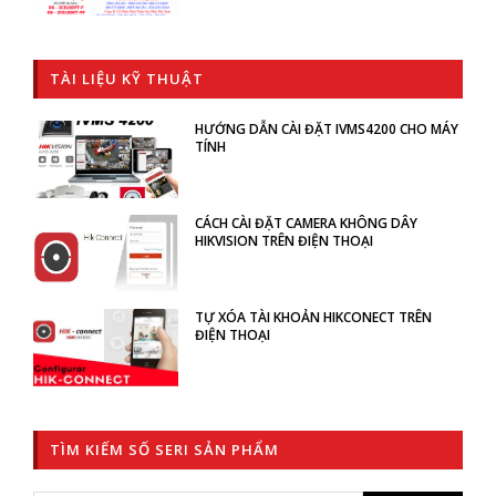
TÀI LIỆU KỸ THUẬT
HƯỚNG DẪN CÀI ĐẶT IVMS4200 CHO MÁY
TÍNH
CÁCH CÀI ĐẶT CAMERA KHÔNG DÂY
HIKVISION TRÊN ĐIỆN THOẠI
TỰ XÓA TÀI KHOẢN HIKCONECT TRÊN
ĐIỆN THOẠI
TÌM KIẾM SỐ SERI SẢN PHẨM