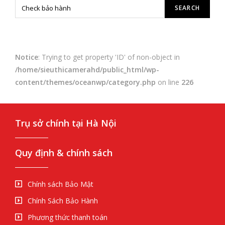
Notice
: Trying to get property 'ID' of non-object in
/home/sieuthicamerahd/public_html/wp-
content/themes/oceanwp/category.php
on line
226
Trụ sở chính tại Hà Nội
Quy định & chính sách
Chính sách Bảo Mật
Chính Sách Bảo Hành
Phương thức thanh toán