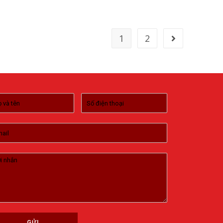
1
2
GỬI