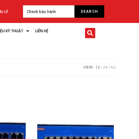
I LÝ
LIỆU KỸ THUẬT
LIÊN HỆ
VIEW:
12
24
ALL