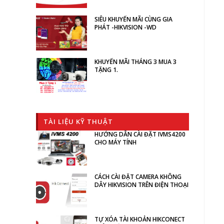
SIÊU KHUYẾN MÃI CÙNG GIA
PHÁT -HIKVISION -WD
KHUYẾN MÃI THÁNG 3 MUA 3
TẶNG 1.
TÀI LIỆU KỸ THUẬT
HƯỚNG DẪN CÀI ĐẶT IVMS4200
CHO MÁY TÍNH
CÁCH CÀI ĐẶT CAMERA KHÔNG
DÂY HIKVISION TRÊN ĐIỆN THOẠI
TỰ XÓA TÀI KHOẢN HIKCONECT