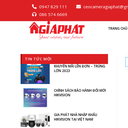
0947 829 111
ceocameragiaphat@gm
086 574 6669
TRANG CHỦ
TIN TỨC MỚI
KHUYẾN MÃI LÊN ĐƠN – TRÚNG
LỚN 2023
CHÍNH SÁCH BẢO HÀNH ĐỔI MỚI
HIKVISION
GIA PHÁT NHÀ NHẬP KHẨU
HIKVISION TẠI VIỆT NAM