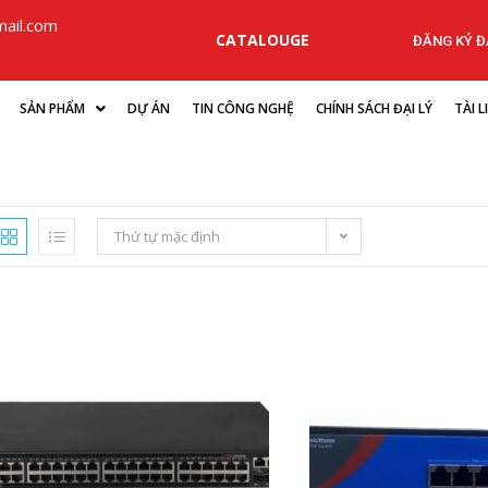
ail.com
CATALOUGE
ĐĂNG KÝ ĐẠ
SẢN PHẨM
DỰ ÁN
TIN CÔNG NGHỆ
CHÍNH SÁCH ĐẠI LÝ
TÀI 
Thứ tự mặc định