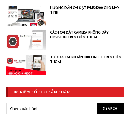
HƯỚNG DẪN CÀI ĐẶT IVMS4200 CHO MÁY
TÍNH
CÁCH CÀI ĐẶT CAMERA KHÔNG DÂY
HIKVISION TRÊN ĐIỆN THOẠI
TỰ XÓA TÀI KHOẢN HIKCONECT TRÊN ĐIỆN
THOẠI
TÌM KIẾM SỐ SERI SẢN PHẨM