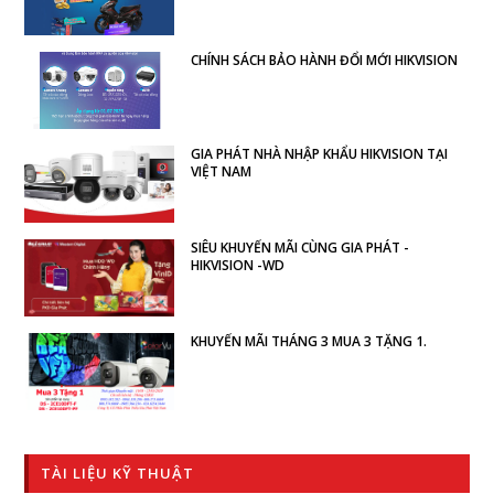
CHÍNH SÁCH BẢO HÀNH ĐỔI MỚI HIKVISION
GIA PHÁT NHÀ NHẬP KHẨU HIKVISION TẠI
VIỆT NAM
SIÊU KHUYẾN MÃI CÙNG GIA PHÁT -
HIKVISION -WD
KHUYẾN MÃI THÁNG 3 MUA 3 TẶNG 1.
TÀI LIỆU KỸ THUẬT