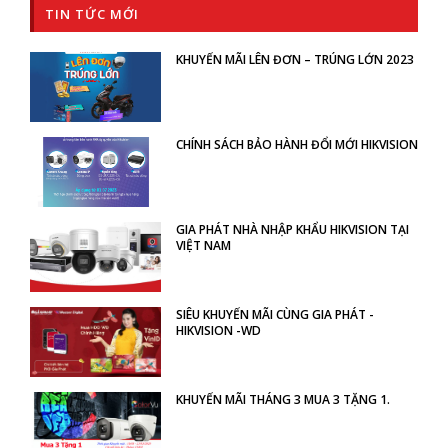
TIN TỨC MỚI
KHUYẾN MÃI LÊN ĐƠN – TRÚNG LỚN 2023
CHÍNH SÁCH BẢO HÀNH ĐỔI MỚI HIKVISION
GIA PHÁT NHÀ NHẬP KHẨU HIKVISION TẠI
VIỆT NAM
SIÊU KHUYẾN MÃI CÙNG GIA PHÁT -
HIKVISION -WD
KHUYẾN MÃI THÁNG 3 MUA 3 TẶNG 1.