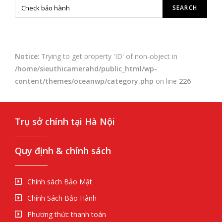
Notice
: Trying to get property 'ID' of non-object in
/home/sieuthicamerahd/public_html/wp-
content/themes/oceanwp/category.php
on line
226
Trụ sở chính tại Hà Nội
Quy định & chính sách
Chính sách Bảo Mật
Chính Sách Bảo Hành
Phương thức thanh toán