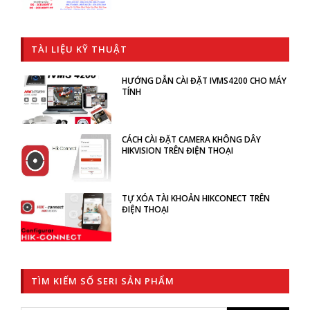
TÀI LIỆU KỸ THUẬT
HƯỚNG DẪN CÀI ĐẶT IVMS4200 CHO MÁY
TÍNH
CÁCH CÀI ĐẶT CAMERA KHÔNG DÂY
HIKVISION TRÊN ĐIỆN THOẠI
TỰ XÓA TÀI KHOẢN HIKCONECT TRÊN
ĐIỆN THOẠI
TÌM KIẾM SỐ SERI SẢN PHẨM