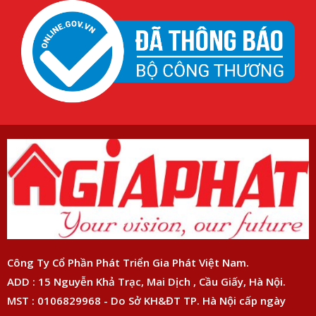
Công Ty Cổ Phần Phát Triển Gia Phát Việt Nam.
ADD : 15 Nguyễn Khả Trạc, Mai Dịch , Cầu Giấy, Hà Nội.
MST : 0106829968 - Do Sở KH&ĐT TP. Hà Nội cấp ngày