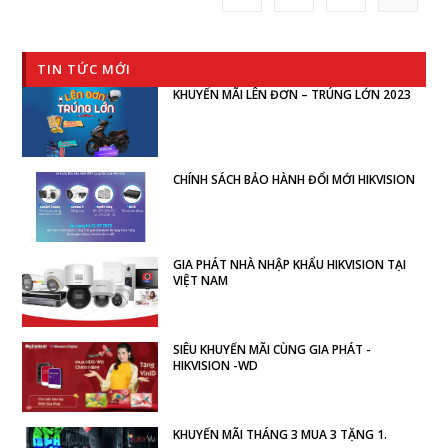
TIN TỨC MỚI
KHUYẾN MÃI LÊN ĐƠN – TRÚNG LỚN 2023
CHÍNH SÁCH BẢO HÀNH ĐỔI MỚI HIKVISION
GIA PHÁT NHÀ NHẬP KHẨU HIKVISION TẠI
VIỆT NAM
SIÊU KHUYẾN MÃI CÙNG GIA PHÁT -
HIKVISION -WD
KHUYẾN MÃI THÁNG 3 MUA 3 TẶNG 1.