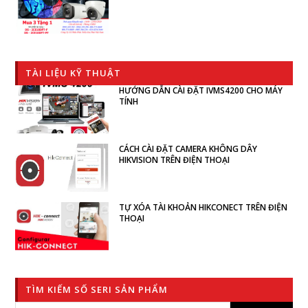
TÀI LIỆU KỸ THUẬT
HƯỚNG DẪN CÀI ĐẶT IVMS4200 CHO MÁY
TÍNH
CÁCH CÀI ĐẶT CAMERA KHÔNG DÂY
HIKVISION TRÊN ĐIỆN THOẠI
TỰ XÓA TÀI KHOẢN HIKCONECT TRÊN ĐIỆN
THOẠI
TÌM KIẾM SỐ SERI SẢN PHẨM