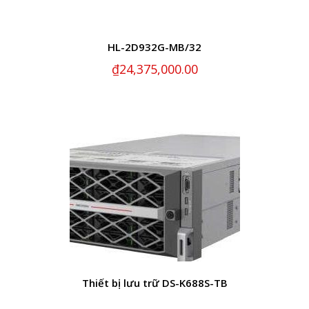
HL-2D932G-MB/32
₫
24,375,000.00
Thiết bị lưu trữ DS-K688S-TB