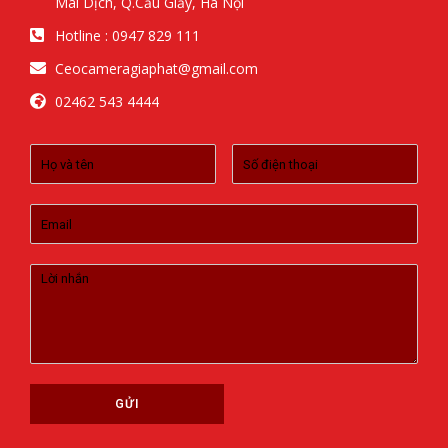
Mai Dịch, Q.Cầu Giấy, Hà Nội
Hotline : 0947 829 111
Ceocameragiaphat@gmail.com
02462 543 4444
GỬI