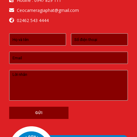
Hotline : 0947 829 111
Ceocameragiaphat@gmail.com
02462 543 4444
GỬI