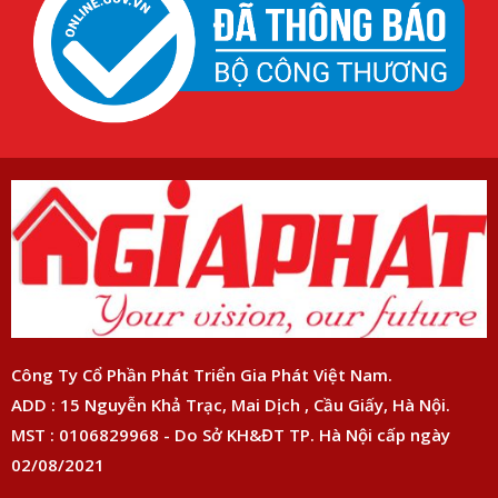
Công Ty Cổ Phần Phát Triển Gia Phát Việt Nam.
ADD : 15 Nguyễn Khả Trạc, Mai Dịch , Cầu Giấy, Hà Nội.
MST : 0106829968 - Do Sở KH&ĐT TP. Hà Nội cấp ngày
02/08/2021