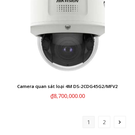
Camera quan sát loại 4M DS-2CDG45G2/MFV2
₫
8,700,000.00
1
2