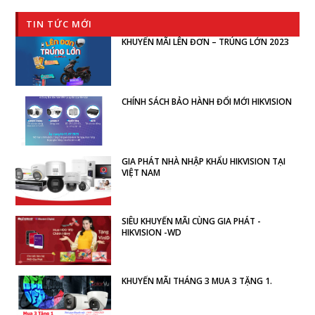
TIN TỨC MỚI
KHUYẾN MÃI LÊN ĐƠN – TRÚNG LỚN 2023
CHÍNH SÁCH BẢO HÀNH ĐỔI MỚI HIKVISION
GIA PHÁT NHÀ NHẬP KHẨU HIKVISION TẠI
VIỆT NAM
SIÊU KHUYẾN MÃI CÙNG GIA PHÁT -
HIKVISION -WD
KHUYẾN MÃI THÁNG 3 MUA 3 TẶNG 1.