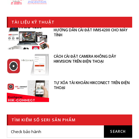
TÀI LIỆU KỸ THUẬT
HƯỚNG DẪN CÀI ĐẶT IVMS4200 CHO MÁY
TÍNH
CÁCH CÀI ĐẶT CAMERA KHÔNG DÂY
HIKVISION TRÊN ĐIỆN THOẠI
TỰ XÓA TÀI KHOẢN HIKCONECT TRÊN ĐIỆN
THOẠI
TÌM KIẾM SỐ SERI SẢN PHẨM