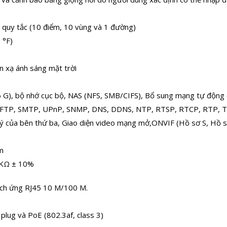
21 quy tắc (10 điểm, 10 vùng và 1 đường)
 °F)
ản xạ ánh sáng mặt trời
6 G), bộ nhớ cục bộ, NAS (NFS, SMB/CIFS), Bổ sung mạng tự động
, FTP, SMTP, UPnP, SNMP, DNS, DDNS, NTP, RTSP, RTCP, RTP,
lý của bên thứ ba, Giao diện video mạng mở,ONVIF (Hồ sơ S, Hồ s
mm
1 KΩ ± 10%
hích ứng RJ45 10 M/100 M.
lug và PoE (802.3af, class 3)