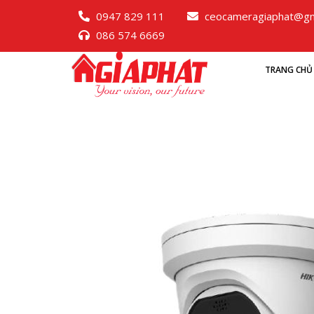
0947 829 111
ceocameragiaphat@gm
086 574 6669
TRANG CHỦ