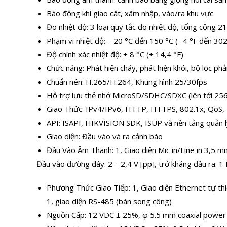
Báo động khi giao cắt, xâm nhập, vào/ra khu vực
Đo nhiệt độ: 3 loại quy tắc đo nhiệt độ, tổng cộng 
Phạm vi nhiệt độ: – 20 °C đến 150 °C (- 4 °F đến 302
Độ chính xác nhiệt độ: ± 8 °C (± 14,4 °F)
Chức năng: Phát hiện cháy, phát hiện khói, bộ lọc ph
Chuẩn nén: H.265/H.264, Khung hình 25/30fps
Hỗ trợ lưu thẻ nhớ MicroSD/SDHC/SDXC (lên tới 25
Giao Thức: IPv4/IPv6, HTTP, HTTPS, 802.1x, QoS
API: ISAPI, HIKVISION SDK, ISUP và nền tảng quản 
Giao diện: Đầu vào và ra cảnh báo
Đầu Vào Âm Thanh: 1, Giao diện Mic in/Line in 3,5 
Đầu vào đường dây: 2 – 2,4 V [pp], trở kháng đầu ra: 
Phương Thức Giao Tiếp: 1, Giao diện Ethernet tự t
1, giao diện RS-485 (bán song công)
Nguồn Cấp: 12 VDC ± 25%, φ 5.5 mm coaxial power p