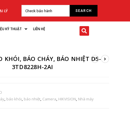
I LÝ
LIỆU KỸ THUẬT
LIÊN HỆ
 KHÓI, BÁO CHÁY, BÁO NHIỆT DS-
3TD8228H-2AI
RO
háy
,
báo khói
,
báo nhiệt
,
Camera
,
HIKVISION
,
Nhà máy