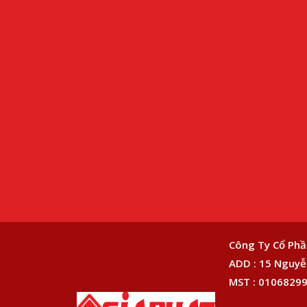
Công Ty Cổ Phầ
ADD : 15 Nguyễn
MST : 01068299