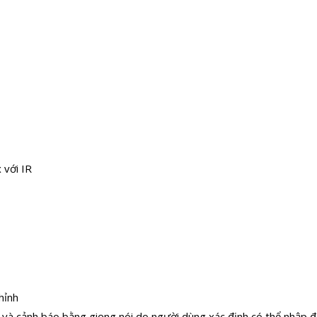
 với IR
hỉnh
 và cảnh báo bằng giọng nói do người dùng xác định có thể nhập 