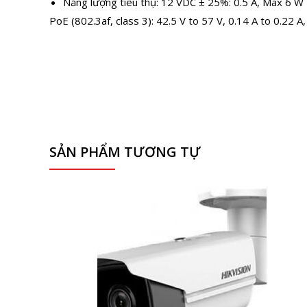
Năng lượng tiêu thụ: 12 VDC ± 25%: 0.5 A, Max 6 W
PoE (802.3af, class 3): 42.5 V to 57 V, 0.14 A to 0.22 
SẢN PHẨM TƯƠNG TỰ