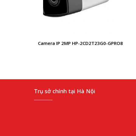
Camera IP 2MP HP-2CD2T23G0-GPRO8
Trụ sở chính tại Hà Nội