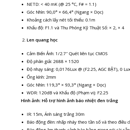
NETD: < 40 mK (@ 25 °C, F# = 1.1)
Góc Nhìn: 90,0° × 66,4° (Ngang × Dọc)
Khoảng cách lấy nét tối thiểu: 0.1m
Khẩu độ: F1.1 và Thu Phóng Kỹ Thuật Số: × 2, × 4
Len quang học
Cảm Biến Ảnh: 1/2.7″ Quét liên tục CMOS
Độ phân giải: 2688 × 1520
Độ nhạy sáng: 0,0176Lux @ (F2.25, AGC BẬT), 0 Lux
Ống kính: 2mm
Góc Nhìn: 119,3° × 93,3° (Ngang × Dọc)
WDR: 120dB và Khẩu độ (Phạm vi): F2.25
Hình ảnh: Hỗ trợ hình ảnh báo nhiệt đen trắng
IR: 15m, Ánh sáng trắng 30m
Báo động đèn: nhấp nháy theo tần số và theo điều c
Báo động âm thanh: cảnh báo bằng giọng nói cài sẵn