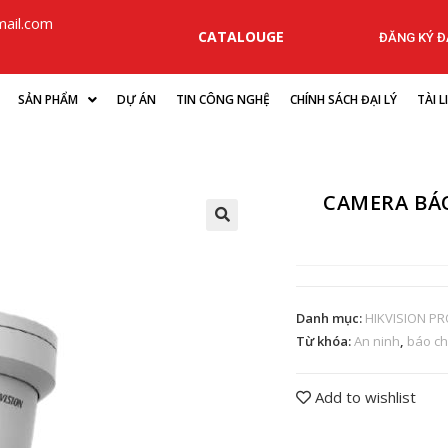
ail.com
CATALOUGE
ĐĂNG KÝ ĐẠ
SẢN PHẨM
DỰ ÁN
TIN CÔNG NGHỆ
CHÍNH SÁCH ĐẠI LÝ
TÀI 
CAMERA BÁO
Danh mục:
HIKVISION P
Từ khóa:
An ninh
,
báo c
Add to wishlist