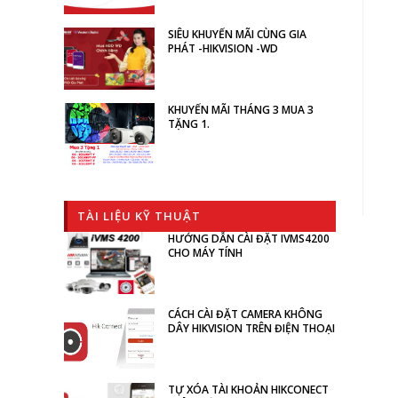
SIÊU KHUYẾN MÃI CÙNG GIA
PHÁT -HIKVISION -WD
KHUYẾN MÃI THÁNG 3 MUA 3
TẶNG 1.
TÀI LIỆU KỸ THUẬT
HƯỚNG DẪN CÀI ĐẶT IVMS4200
CHO MÁY TÍNH
CÁCH CÀI ĐẶT CAMERA KHÔNG
DÂY HIKVISION TRÊN ĐIỆN THOẠI
TỰ XÓA TÀI KHOẢN HIKCONECT