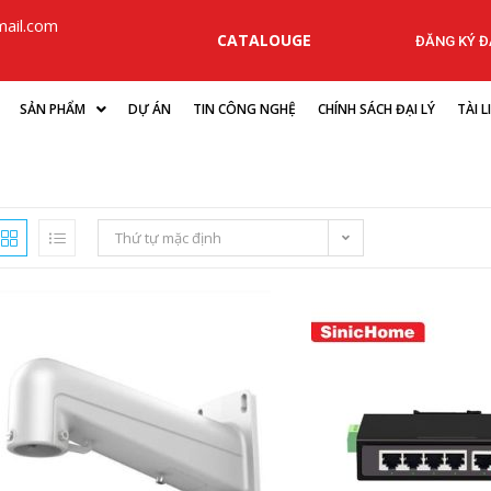
ail.com
CATALOUGE
ĐĂNG KÝ ĐẠ
SẢN PHẨM
DỰ ÁN
TIN CÔNG NGHỆ
CHÍNH SÁCH ĐẠI LÝ
TÀI 
Thứ tự mặc định