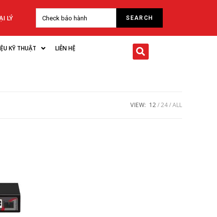
I LÝ
LIỆU KỸ THUẬT
LIÊN HỆ
VIEW:
12
24
ALL