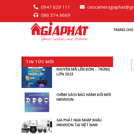
0947 829 111
ceocameragiaphat@gm
086 574 6669
TRANG CHỦ
TIN TỨC MỚI
KHUYẾN MÃI LÊN ĐƠN – TRÚNG
LỚN 2023
CHÍNH SÁCH BẢO HÀNH ĐỔI MỚI
HIKVISION
GIA PHÁT NHÀ NHẬP KHẨU
HIKVISION TẠI VIỆT NAM