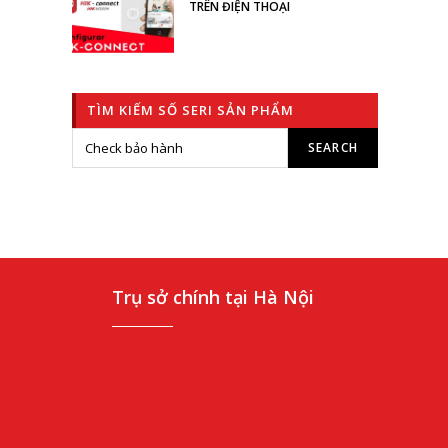
TRÊN ĐIỆN THOẠI
TÌM KIẾM SỐ SERI SẢN PHẨM
Trụ sở chính tại Hà Nội