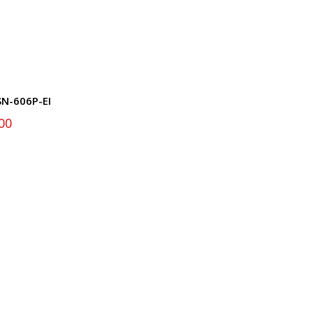
N-606P-EI
00