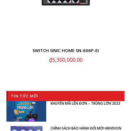
SWITCH SINIC HOME SN-606P-EI
₫
5,300,000.00
TIN TỨC MỚI
KHUYẾN MÃI LÊN ĐƠN – TRÚNG LỚN 2023
CHÍNH SÁCH BẢO HÀNH ĐỔI MỚI HIKVISION