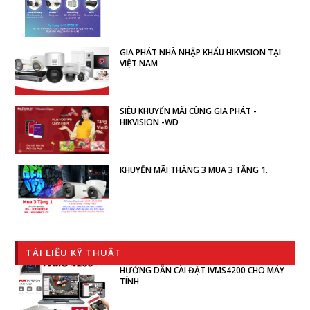
GIA PHÁT NHÀ NHẬP KHẨU HIKVISION TẠI
VIỆT NAM
SIÊU KHUYẾN MÃI CÙNG GIA PHÁT -
HIKVISION -WD
KHUYẾN MÃI THÁNG 3 MUA 3 TẶNG 1.
TÀI LIỆU KỸ THUẬT
HƯỚNG DẪN CÀI ĐẶT IVMS4200 CHO MÁY
TÍNH