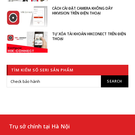
CÁCH CÀI ĐẶT CAMERA KHÔNG DÂY
HIKVISION TRÊN ĐIỆN THOẠI
TỰ XÓA TÀI KHOẢN HIKCONECT TRÊN ĐIỆN
THOẠI
TÌM KIẾM SỐ SERI SẢN PHẨM
Trụ sở chính tại Hà Nội