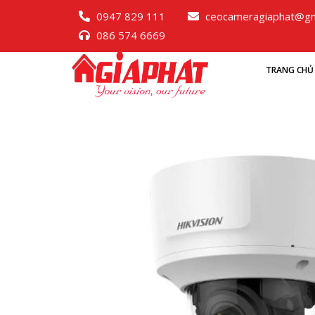
0947 829 111
ceocameragiaphat@gm
086 574 6669
TRANG CHỦ