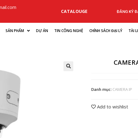
ail.com
CATALOUGE
ĐĂNG KÝ ĐẠ
SẢN PHẨM
DỰ ÁN
TIN CÔNG NGHỆ
CHÍNH SÁCH ĐẠI LÝ
TÀI 
CAMERA
Danh mục:
CAMERA IP
Add to wishlist