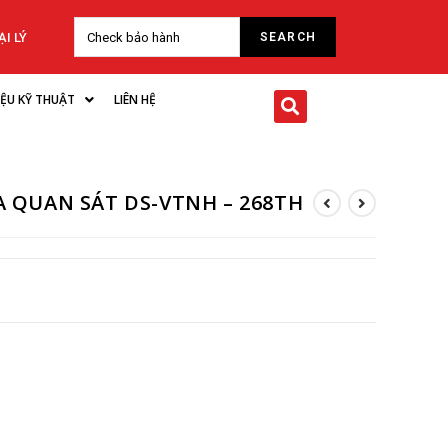
I LÝ
LIỆU KỸ THUẬT
LIÊN HỆ
 QUAN SÁT DS-VTNH – 268TH