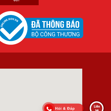
GỬI
Hỏi & Đáp