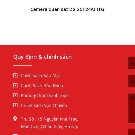
Camera quan sát DS-2CT24AI-ITG
Quy định & chính sách
Chính sách Bảo Mật
Chính Sách Bảo Hành
Phương thức thanh toán
CHính Sách Vận Chuyển
Trụ Sở : 15 Nguyễn Khả Trạc,
Mai Dịch, Q.Cầu Giấy, Hà Nội