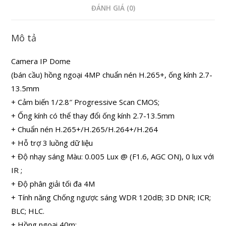
ĐÁNH GIÁ (0)
Mô tả
Camera IP Dome
(bán cầu) hồng ngoại 4MP chuẩn nén H.265+, ống kính 2.7-
13.5mm
+ Cảm biến 1/2.8″ Progressive Scan CMOS;
+ Ống kính có thể thay đổi ống kính 2.7-13.5mm
+ Chuẩn nén H.265+/H.265/H.264+/H.264
+ Hỗ trợ 3 luồng dữ liệu
+ Độ nhạy sáng Màu: 0.005 Lux @ (F1.6, AGC ON), 0 lux với
IR ;
+ Độ phân giải tối đa 4M
+ Tính năng Chống ngược sáng WDR 120dB; 3D DNR; ICR;
BLC; HLC.
+ Hồng ngoại 40m;