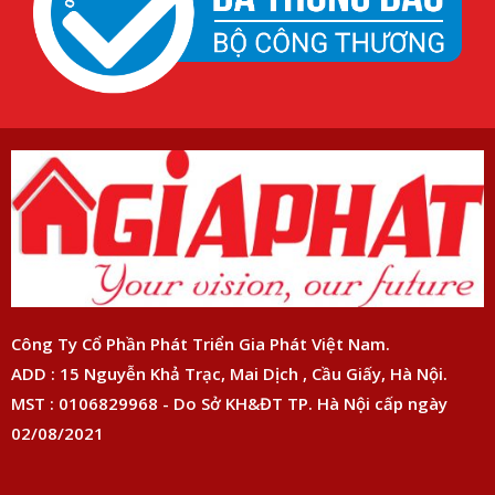
Công Ty Cổ Phần Phát Triển Gia Phát Việt Nam.
ADD : 15 Nguyễn Khả Trạc, Mai Dịch , Cầu Giấy, Hà Nội.
MST : 0106829968 - Do Sở KH&ĐT TP. Hà Nội cấp ngày
02/08/2021